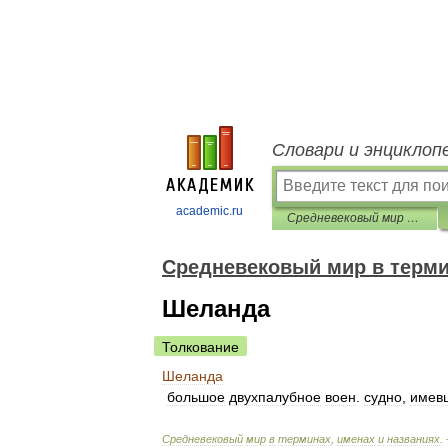
Словари и энциклоп
academic.ru
Средневековый мир в терминах, именах и названиях
Средневековый мир в терми
Шеланда
Толкование
Шеланда
большое
двухпалубное
воен
.
судно
,
имев
Средневековый
мир
в
терминах
,
именах
и
названиях
.