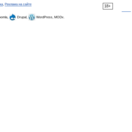
ка
,
Реклама на сайте
18+
omla,
Drupal,
WordPress, MODx.