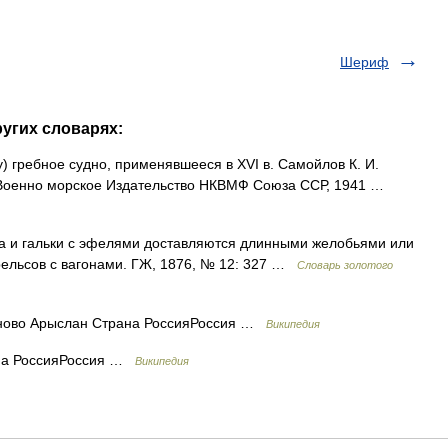
Шериф
ругих словарях:
ry) гребное судно, применявшееся в XVI в. Самойлов К. И.
е Военно морское Издательство НКВМФ Союза ССР, 1941 …
фа и гальки с эфелями доставляются длинными желобьями или
ельсов с вагонами. ГЖ, 1876, № 12: 327 …
Словарь золотого
ово Арыслан Страна РоссияРоссия …
Википедия
ана РоссияРоссия …
Википедия