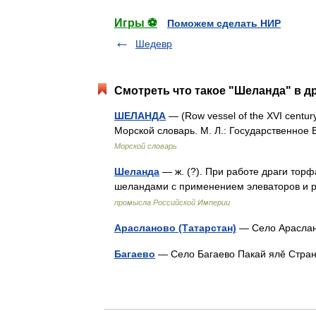
Игры ⚽
Поможем сделать НИР
Шедевр
Смотреть что такое "Шеланда" в д
ШЕЛАНДА
— (Row vessel of the XVI centu
Морской словарь. М. Л.: Государственно
Морской словарь
Шеланда
— ж. (?). При работе драги тор
шеландами с применением элеваторов и р
промысла Российской Империи
Арасланово (Татарстан)
— Село Араслан
Багаево
— Село Багаево Пакай ялĕ Стр