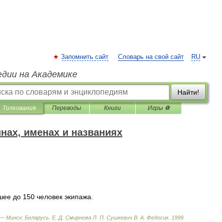
Запомнить сайт
Словарь на свой сайт
RU
едии на Академике
Найти!
Толкования
Переводы
Книги
Игры ⚽
нах, именах и названиях
шее
до
150
человек
экипажа
.
 —
Минск:
Беларусь
.
Е
.
Д
.
Смирнова
Л
.
П
.
Сушкевич
В
.
А
.
Федосик
.
1999
.